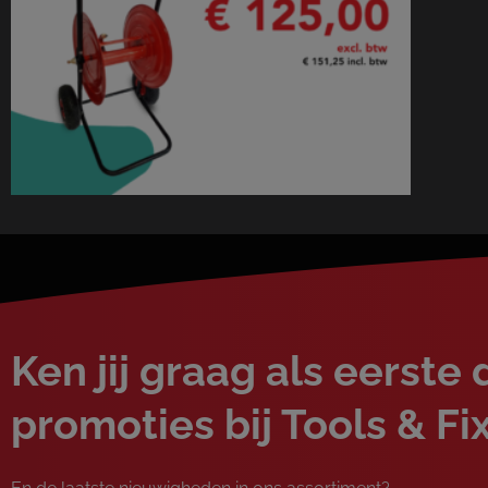
Ken jij graag als eerste 
promoties bij Tools & Fi