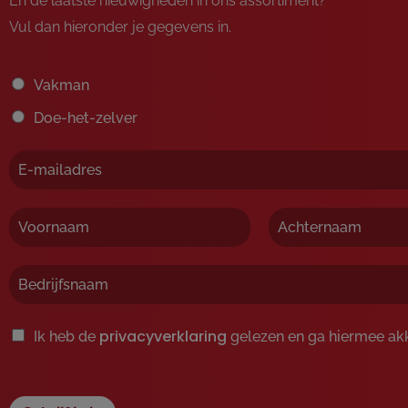
En de laatste nieuwigheden in ons assortiment?
Vul dan hieronder je gegevens in.
Vakman
Doe-het-zelver
V
A
o
c
o
h
r
t
n
e
a
r
privacyverklaring
Ik heb de
gelezen en ga hiermee ak
a
n
m
a
a
m