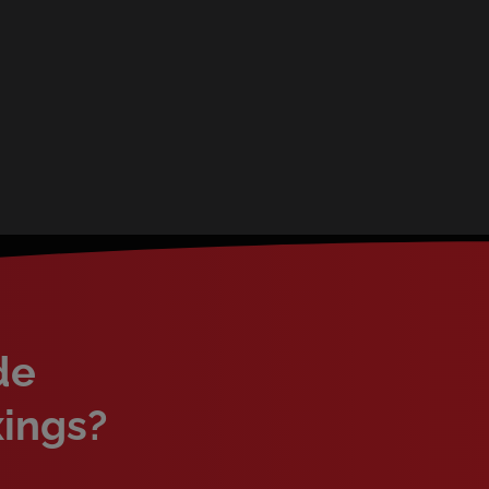
de
xings?