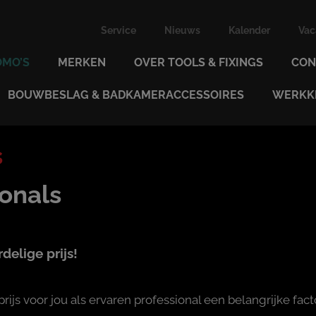
Service
Nieuws
Kalender
Vac
OMO’S
MERKEN
OVER TOOLS & FIXINGS
CON
BOUWBESLAG & BADKAMERACCESSOIRES
WERKKL
s
ionals
delige prijs!
prijs voor jou als ervaren professional een belangrijke fact