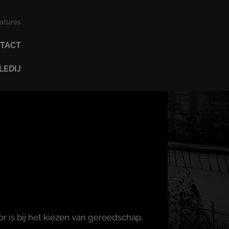
atures
TACT
EDIJ
or is bij het kiezen van gereedschap.